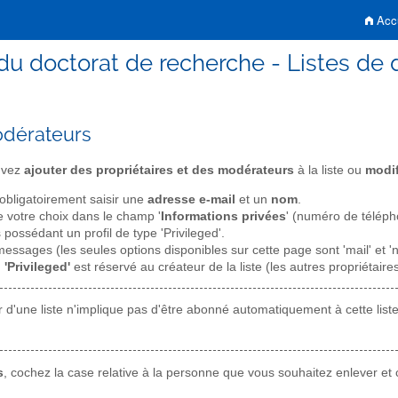
Accu
du doctorat de recherche - Listes de d
odérateurs
ouvez
ajouter des propriétaires et des modérateurs
à la liste ou
modif
obligatoirement saisir une
adresse e-mail
et un
nom
.
 votre choix dans le champ '
Informations privées
' (numéro de télépho
s possédant un profil de type 'Privileged'.
essages (les seules options disponibles sur cette page sont 'mail' et 'n
l 'Privileged'
est réservé au créateur de la liste (les autres propriétaires
ur d'une liste n'implique pas d'être abonné automatiquement à cette list
s
, cochez la case relative à la personne que vous souhaitez enlever et c