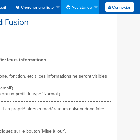
eil
Chercher une liste
Assistance
Connexion
iffusion
ier leurs informations
:
ne, fonction, etc.); ces informations ne seront visibles
omail').
 ont un profil du type 'Normal').
e. Les propriétaires et modérateurs doivent donc faire
liquez sur le bouton 'Mise à jour'.