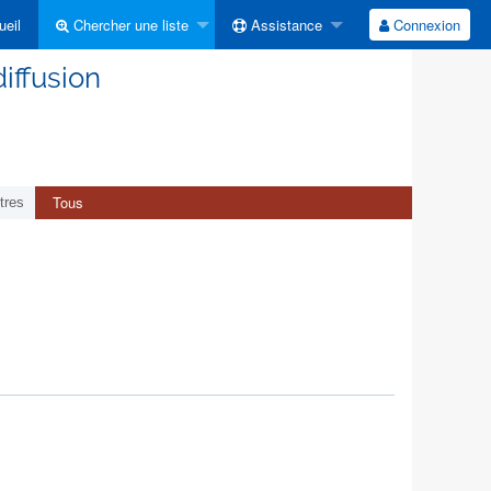
eil
Chercher une liste
Assistance
Connexion
iffusion
Tous
tres