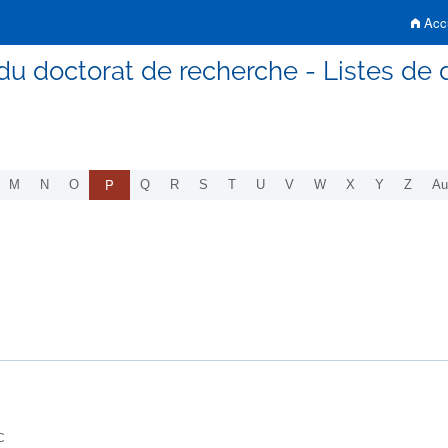
Accu
du doctorat de recherche - Listes de d
P
M
N
O
Q
R
S
T
U
V
W
X
Y
Z
Au
C