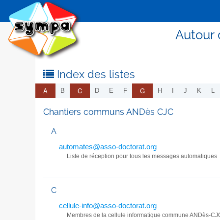
Autour 
Index des listes
A
C
G
B
D
E
F
H
I
J
K
L
Chantiers communs ANDès CJC
A
automates@asso-doctorat.org
Liste de réception pour tous les messages automatiques
C
cellule-info@asso-doctorat.org
Membres de la cellule informatique commune ANDès-CJ